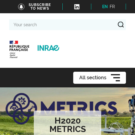
SUBSCRIBE
EN
FR
TO NEWS
Your
search
All sections
H2020
METRICS