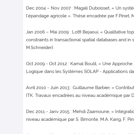
Dec 2004 – Nov 2007 : Magali Duboisset, « Un systèm
l’épandage agricole ». Thèse encadrée par F.Pinet, 
Jan 2006 – Mai 2009 : Lotfi Bejaoui, « Qualitative top
constraints in transactional spatial databases and in 
M.Schneider).
Oct 2009 - Oct 2012 : Kamal Boulil, « Une Approche 
Logique dans les Systèmes SOLAP - Applications da
Avril 2010 - Juin 2013 : Guillaume Barbier, « Contri
ITK. Travaux encadrées au niveau académique par D.Hi
Dec 2011 - Janv 2015 : Mehdi Zaamoune, « Intégratio
niveau académique par S. Bimonte, M.A. Kang, F. Pin