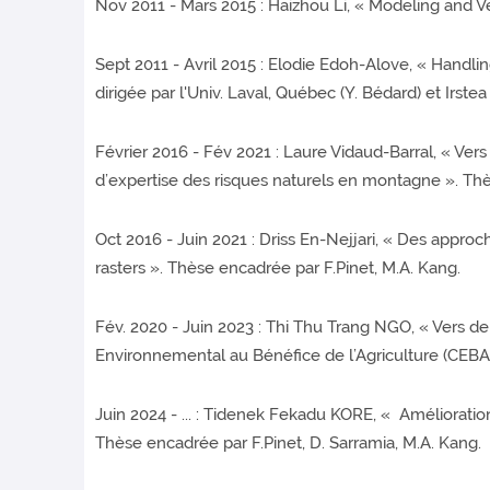
Nov 2011 - Mars 2015 : Haizhou Li, « Modeling and Ve
Sept 2011 - Avril 2015 : Elodie Edoh-Alove, « Handli
dirigée par l'Univ. Laval, Québec (Y. Bédard) et Irstea
Février 2016 - Fév 2021 : Laure Vidaud-Barral, « Ve
d’expertise des risques naturels en montagne ». Thè
Oct 2016 - Juin 2021 : Driss En-Nejjari, « Des appro
rasters ». Thèse encadrée par F.Pinet, M.A. Kang.
Fév. 2020 - Juin 2023 : Thi Thu Trang NGO, « Vers d
Environnemental au Bénéfice de l’Agriculture (CEBA)
Juin 2024 - ... : Tidenek Fekadu KORE, « Améliorat
Thèse encadrée par F.Pinet, D. Sarramia, M.A. Kang.