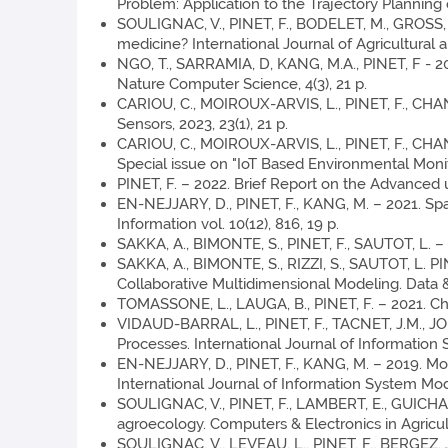
Problem: Application to the Trajectory Planning 
SOULIGNAC, V., PINET, F., BODELET, M., GROSS, H
medicine? International Journal of Agricultural 
NGO, T., SARRAMIA, D, KANG, M.A., PINET, F - 2
Nature Computer Science, 4(3), 21 p.
CARIOU, C., MOIROUX-ARVIS, L., PINET, F., CHANE
Sensors, 2023, 23(1), 21 p.
CARIOU, C., MOIROUX-ARVIS, L., PINET, F., CHAN
Special issue on "IoT Based Environmental Monito
PINET, F. – 2022. Brief Report on the Advanced u
EN-NEJJARY, D., PINET, F., KANG, M. – 2021. Sp
Information vol. 10(12), 816, 19 p.
SAKKA, A., BIMONTE, S., PINET, F., SAUTOT, L. – 
SAKKA, A., BIMONTE, S., RIZZI, S., SAUTOT, L. 
Collaborative Multidimensional Modeling. Data 
TOMASSONE, L., LAUGA, B., PINET, F. – 2021. Cha
VIDAUD-BARRAL, L., PINET, F., TACNET, J.M., J
Processes. International Journal of Information 
EN-NEJJARY, D., PINET, F., KANG, M. – 2019. M
International Journal of Information System Mod
SOULIGNAC, V., PINET, F., LAMBERT, E., GUICHA
agroecology. Computers & Electronics in Agricul
SOULIGNAC, V., LEVEAU, L., PINET, F., BERGEZ, J