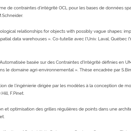
e de contraintes d’intégrité OCL pour les bases de données spat
M.Schneider.
ological relationships for objects with possibly vague shapes: impl
spatial data warehouses ». Co-tutelle avec l'Univ. Laval, Québec (Y.
Automatisée basée sur des Contraintes d'Intégrité définies en UM
ns le domaine agri-environnemental ». Thèse encadrée par S.Bim
bution de l'ingénierie dirigée par les modèles à la conception de 
ll, F.Pinet.
n et optimisation des grilles régulières de points dans une arch
et.