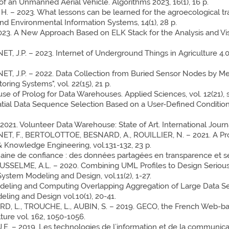
of an Unmanned Aerial Vehicle. Algorithms 2023, 16(1), 16 p.
. – 2023. What lessons can be learned for the agroecological tra
and Environmental Information Systems, 14(1), 28 p.
023. A New Approach Based on ELK Stack for the Analysis and Vi
T, J.P. – 2023. Internet of Underground Things in Agriculture 4.0
ET, J.P. – 2022. Data Collection from Buried Sensor Nodes by M
ring Systems", vol. 22(15), 21 p.
se of Prolog for Data Warehouses. Applied Sciences, vol. 12(21), s
atial Data Sequence Selection Based on a User-Defined Condition
2021. Volunteer Data Warehouse: State of Art. International Journ
PINET, F., BERTOLOTTOE, BESNARD, A., ROUILLIER, N. – 2021. A P
& Knowledge Engineering, vol.131-132, 23 p.
ine de confiance : des données partagées en transparence et séc
OUSSELME, A.L. – 2020. Combining UML Profiles to Design Serious
System Modeling and Design, vol.11(2), 1-27.
odeling and Computing Overlapping Aggregation of Large Data S
eling and Design vol.10(1), 20-41.
RD, L., TROUCHE, L., AUBIN, S. – 2019. GECO, the French Web-
ture vol. 162, 1050-1056.
.E. – 2019. Les technologies de l’information et de la communica