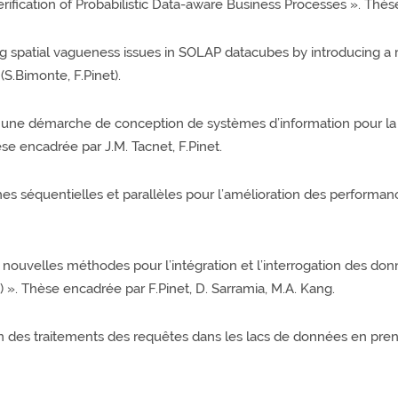
rification of Probabilistic Data-aware Business Processes ». Thès
ng spatial vagueness issues in SOLAP datacubes by introducing a r
 (S.Bimonte, F.Pinet).
rs une démarche de conception de systèmes d’information pour la 
se encadrée par J.M. Tacnet, F.Pinet.
ches séquentielles et parallèles pour l’amélioration des perform
e nouvelles méthodes pour l’intégration et l’interrogation des do
 ». Thèse encadrée par F.Pinet, D. Sarramia, M.A. Kang.
ion des traitements des requêtes dans les lacs de données en p