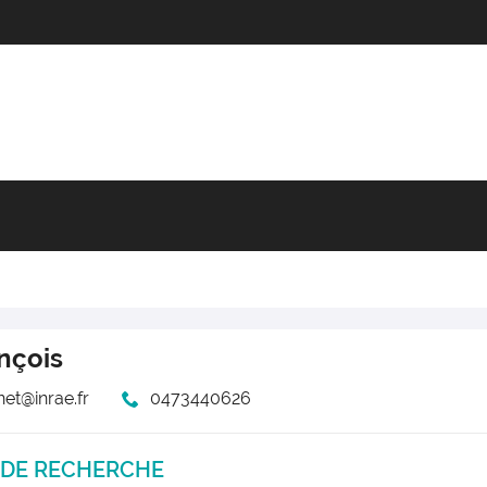
nçois
net@inrae.fr
0473440626
 DE RECHERCHE