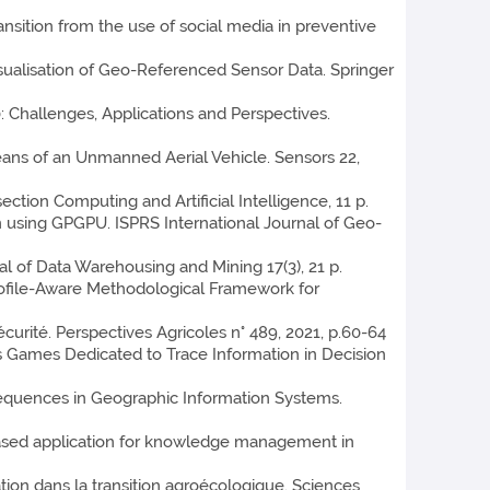
nsition from the use of social media in preventive
sualisation of Geo-Referenced Sensor Data. Springer
: Challenges, Applications and Perspectives.
eans of an Unmanned Aerial Vehicle. Sensors 22,
ection Computing and Artificial Intelligence, 11 p.
 using GPGPU. ISPRS International Journal of Geo-
al of Data Warehousing and Mining 17(3), 21 p.
rofile-Aware Methodological Framework for
urité. Perspectives Agricoles n° 489, 2021, p.60-64
 Games Dedicated to Trace Information in Decision
equences in Geographic Information Systems.
based application for knowledge management in
tion dans la transition agroécologique. Sciences