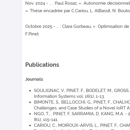
Nov. 2024 - ... : Paul Rosaz, « Autonomie décisionn
». Thèse encadrée par C.Cariou, L. AlBassit, N. Bouton
Octobre 2025 - ... : Clara Gorbeau, « Optimisation de
F.Pinet.
Publications
Journals
SOULIGNAC, V., PINET, F., BODELET, M., GROSS, H.
Information Systems vol. 16(1), 1-13.
BIMONTE, S., BELLOCCHI, G., PINET, F., CHALHOU
Challenges, and Case Studies of a Novel IoRT Arc
NGO, T., , PINET, F, SARRAMIA, D, KANG, M.A. -
8(1), 115-141.
CARIOU, C., MOIROUX-ARVIS, L., PINET, F., CHAN