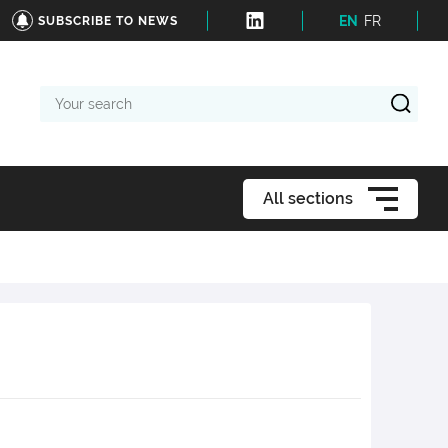
EN
FR
SUBSCRIBE TO NEWS
Your
search
All sections