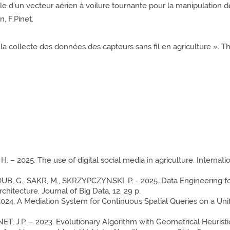
elle d’un vecteur aérien à voilure tournante pour la manipulatio
, F.Pinet.
 la collecte des données des capteurs sans fil en agriculture ». Th
 – 2025. The use of digital social media in agriculture. Internati
B, G., SAKR, M., SKRZYPCZYNSKI, P. - 2025. Data Engineering fo
hitecture. Journal of Big Data, 12. 29 p.
 2024. A Mediation System for Continuous Spatial Queries on a Un
ET, J.P. – 2023. Evolutionary Algorithm with Geometrical Heurist